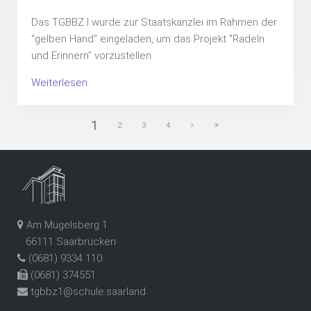
Das TGBBZ I wurde zur Staatskanzlei im Rahmen der
"gelben Hand" eingeladen, um das Projekt "Radeln
und Erinnern" vorzustellen.
Weiterlesen
1
2
3
4
Am Mügelsberg 1
66111 Saarbrücken
(0681) 9334 110
(0681) 374551
tgbbz1@schule.saarland