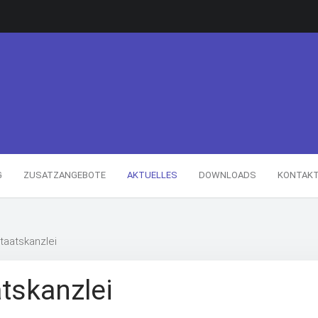
G
ZUSATZANGEBOTE
AKTUELLES
DOWNLOADS
KONTAK
taatskanzlei
tskanzlei