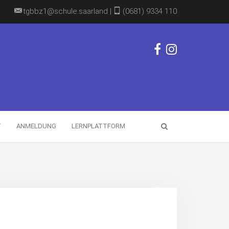
tgbbz1@schule.saarland |
(0681) 9334 110
T
ANMELDUNG
LERNPLATTFORM