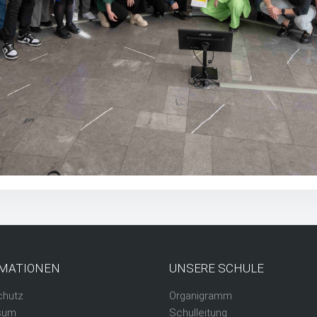
MATIONEN
UNSERE SCHULE
chutz
Organigramm
sum
Schulleitung