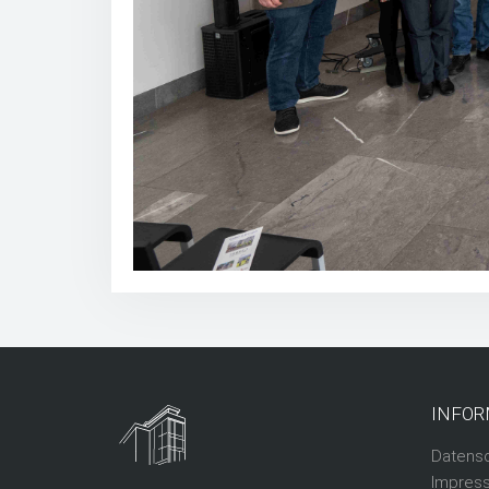
INFOR
Datens
Impres