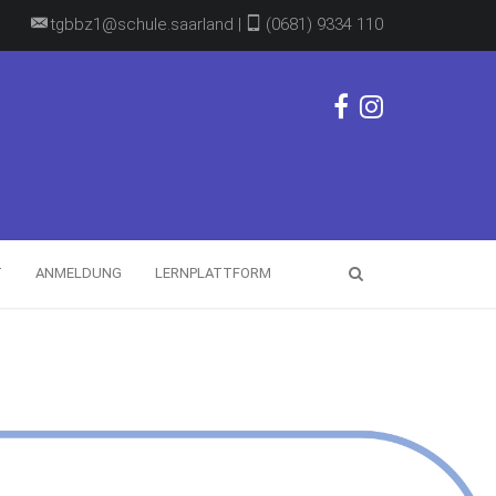
tgbbz1@schule.saarland |
(0681) 9334 110
T
ANMELDUNG
LERNPLATTFORM