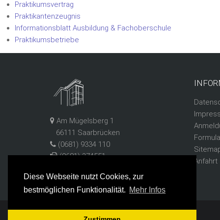
Praktikumsvertrag
Praktikantenzeugnis
Informationsblatt Ausbildung & Fachoberschule
Praktikumsbetriebe
INFOR
Datens
Impres
Am Mügelsberg 1
Anmeld
66111 Saarbrücken
Formula
(0681) 9334 110
Sitema
(0681) 374551
Anfahrt
tgbbz1@schule.saarland
Diese Webseite nutzt Cookies, zur
bestmöglichen Funktionalität.
Mehr Infos
Copyright © 2026 by TGBBZ 1 Saarbrücken
Zustimmen