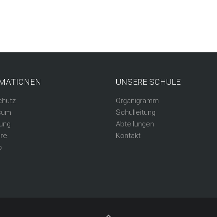
MATIONEN
UNSERE SCHULE
chutz
Organigramm
sum
Schulleitung
ung
Abteilungen
re
Kontakt
p