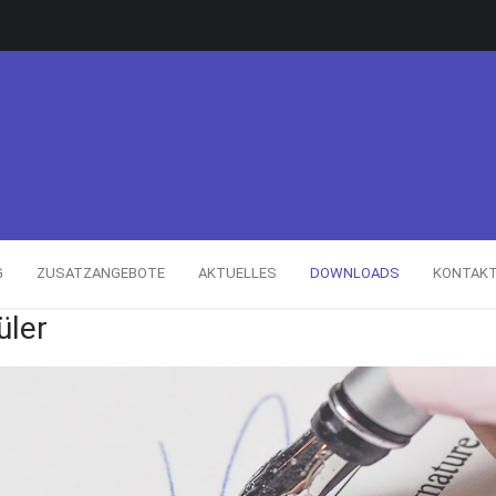
G
ZUSATZANGEBOTE
AKTUELLES
DOWNLOADS
KONTAK
üler