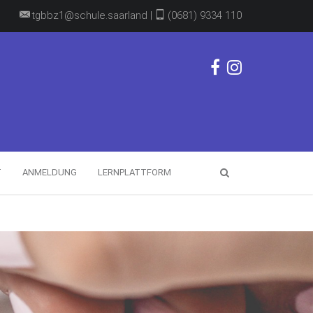
tgbbz1@schule.saarland |
(0681) 9334 110
T
ANMELDUNG
LERNPLATTFORM