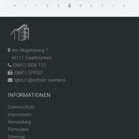
4
1
2
3
5
6
7
Am Mügelsberg 1
66111 Saarbrücken
(0681) 9334 110
(0681) 374551
tgbbz1@schule.saarland
INFORMATIONEN
Datenschutz
Impressum
Anmeldung
Formulare
Sitemap