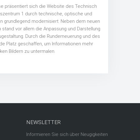
e präsentiert sich die Website des Technisch
szentrum 1 durch technische, optische und
 nun grundlegend modernisiert. Neben dem neuen
 stand vor allem die Anpassung und Darstellung
eugestaltung. Durch die Runderneuerung und des
de Platz geschaffen, um Informationen mehr
ken Bildern zu untermalen.
NEWSLETTER
Informieren Sie sich über Neugigkeiten