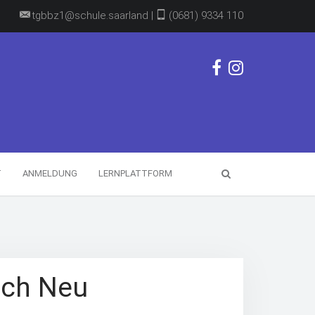
tgbbz1@schule.saarland |
(0681) 9334 110
T
ANMELDUNG
LERNPLATTFORM
ach Neu