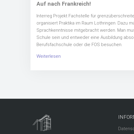
Auf nach Frankreich!
Interreg Projekt Fachstelle für grenzüberschrei
organisiert Praktika im Raum Lothringen. Dazu
Sprachkenntnisse mitgebracht werden. Man muss
Schule sein und entweder eine Ausbildung absol
Berufsfachschule oder die FOS besuchen.
Weiterlesen
INFOR
Datens