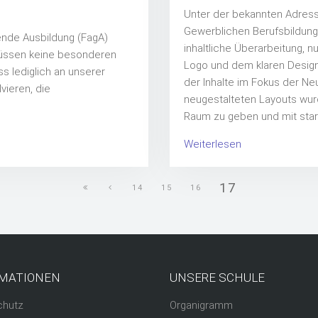
Unter der bekannten Adress
Gewerblichen Berufsbildung
tende Ausbildung (FagA)
inhaltliche Überarbeitung,
 müssen keine besonderen
Logo und dem klaren Design
 lediglich an unserer
der Inhalte im Fokus der N
vieren, die
neugestalteten Layouts wur
Raum zu geben und mit star
Weiterlesen
17
14
15
16
MATIONEN
UNSERE SCHULE
chutz
Organigramm