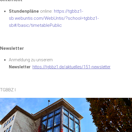
Stundenpläne
online:
https://tgbbz1-
sb.webuntis.com/WebUntis/?school=tgbbz1-
sb#/basic/timetablePublic
und-weiterbildungsallianz.d
Newsletter
Anmeldung zu unserem
Newsletter
:
https://tgbbz1.de/aktuelles/151-newsletter
TGBBZ I