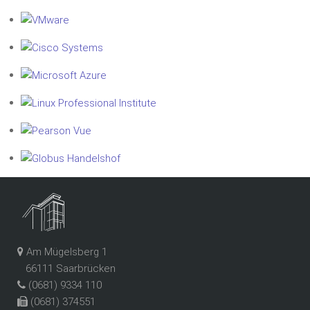
Am Mügelsberg 1
66111 Saarbrücken
(0681) 9334 110
(0681) 374551